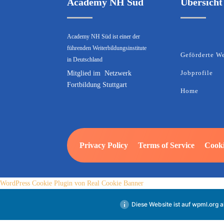
Academy NH Süd
Übersicht
Academy NH Süd ist einer der
führenden Weiterbildungsinstitute
Geförderte W
in Deutschland
Jobprofile
Mitglied im
Netzwerk
Fortbildung Stuttgart
Home
Privacy Policy
Terms of Service
Cooki
WordPress Cookie Plugin von Real Cookie Banner
Diese Website ist auf
wpml.org
a